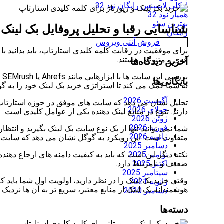
اوکلی لایسنس رایگان نود 32
همیار نود 32
بهترین سئو
شناسایی رقبا و تحلیل پروفایل بک لینک 
رایگان
فروش آنتی ویروس
برای موفقیت در رقابت کلمه کلیدی استارتاپ، باید بدانید ب
قوی و متنوعی هستند.
آخرین دیدگاه‌ها
بر
بایگانی‌ها
به شما کمک می کند تا استراتژی خرید بک لینک خود را به گو
آگوست 2026
تحلیل نشان می دهد که سایت های موفق در حوزه استارتاپ 
جولای 2026
دارند. تنوع در منابع لینک دهنده یکی از عوامل کلیدی است.
ژوئن 2026
فوریه 2026
شما نمی توانید تنها از یک نوع سایت بک لینک بگیرید و انتظ
ژانویه 2026
متفاوت است. این رویکرد به گوگل نشان می دهد که سایت
دسامبر 2025
نکته دیگر این است که باید به کیفیت دامنه های ارجاع دهنده
نوامبر 2025
ضعیف و نامرتبط دارد.
اکتبر 2025
سپتامبر 2025
وقتی خرید بک لینک را در نظر دارید، اولویت اول شما باید 
ژانویه 2021
هوشمندانه بک لینک از منابع معتبر، سریع تر به آن ها نزدیک 
دسامبر 2020
دسته‌ها