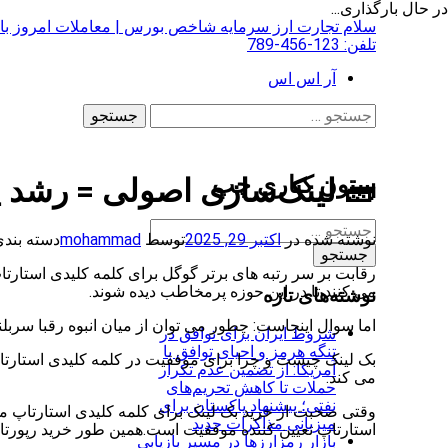
در حال بارگذاری...
فتن
سلام تجارت
ارز سرمایه شاخص بورس | معاملات امروز باز
ه
تلفن:
123-456-789
حتوا
آر اس اس
جستجو
برای:
ستون کناری چپ
🧱 لینک‌سازی اصولی = رشد پاید
جستجو
نوشته شده در
اکتبر 29, 2025
توسط
mohammad
دسته بندی
برای:
رقابت بر سر رتبه های برتر گوگل برای کلمه کلیدی استا
می کنند تا در این حوزه پرمخاطب دیده شوند.
نوشته‌های تازه
اما سوال اینجاست: چطور می توان از میان انبوه رقبا سربل
شروط ایران برای توافق در
تنگه هرمز و احیای توافق با
بک لینک چیست و چرا برای موفقیت در کلمه کلیدی استارتاپ 
آمریکا: از تضمین عدم تکرار
می کند.
حملات تا کاهش تحریم‌های
نفتی؛ پیشنهاد پاکستان برای
وقتی صحبت از خرید بک لینک برای کلمه کلیدی استارتاپ می 
میزبانی مذاکرات جدید
استارتاپ تعیین کننده موفقیت است.همین طور خرید رپورتا
بازار رمزارزها در مسیر بازیابی