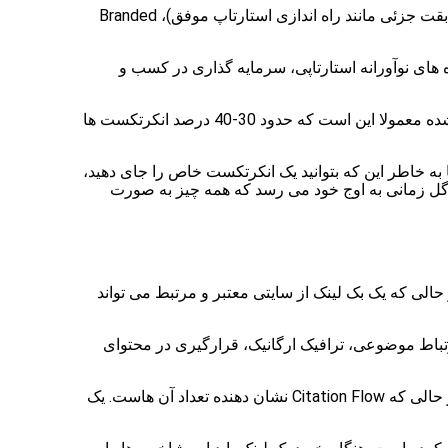
باید تنوع داشته باشید. ترکیبی از انکرتکست های Exact Match (مطابق کامل با کلمه کلیدی مانند استارتاپ)، Partial Match (مطابقت جزئی مانند راه اندازی استارتاپ موفق)، Branded
ه های نوآورانه استارتاپی، سرمایه گذاری در کسب و
همچنین استفاده از نام برند یا URL سایت به عنوان انکرتکست هم ضروری است تا پروفایل لینک شما متعادل باشد. نسبت توصیه شده معمولا این است که حدود 30-40 درصد انکرتکست ها
به خاطر این که بتوانید یک انکرتکست خاص را جای دهید،
وگل زمانی به اوج خود می رسد که همه چیز به صورت
 حالی که یک بک لینک از سایتی معتبر و مرتبط می تواند
ارتباط موضوعی، ترافیک ارگانیک، قرارگیری در محتوای
یکی از تفاوت های اصلی در میزان Trust Flow و Citation Flow است. Trust Flow نشان دهنده کیفیت و اعتبار بک لینک هاست در حالی که Citation Flow نشان دهنده تعداد آن هاست. یک