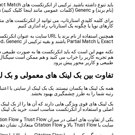
(نام برند) و Generic (کلمات عمومی مانند اینجا کلیک کنید) نمونه پروفایل لینک طبیعی است.
برای کلمه کلیدی استارتاپ، می توانید از انکرتکست های متن
کارهای نوپا یا چگونه یک استارتاپ راه اندازی کنیم.
Exact یا Partial Match باشند و بقیه ترکیبی از Branded، Generic و URL باشند.
نکته مهم این است که باید انکرتکست ها به صورت طبیعی در 
هم تجربه کاربر را خراب می کنید و هم ممکن است سیگنال 
طبیعی و کاربر محور پیش برود.
تفاوت بین بک لینک های معمولی و بک ل
همه بک لینک ها یکسان نیستند. یک بک لینک از سایتی با اعتب
رتبه شما را به طرز چشمگیری بهبود بخشد.
بک لینک های قوی ویژگی هایی دارند که آن ها را از بک لینک
اصلی و استفاده از انکرتکست مناسب است. خرید بک لینک ق
سایت با Trust Flow بالا و Citation Flow متعادل، نشان دهنده رشد طبیعی و سالم است.