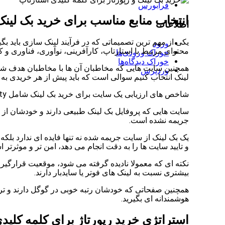
فرابورس
انتخاب منابع مناسب برای خرید بک لینک
اطلاعات
یکی از مهم ترین تصمیماتی که در فرآیند لینک سازی باید ب
ورود
محتوای مرتبط با استارتاپ، کارآفرینی، نوآوری، فناوری و کس
خوراک ورودی‌ها
خوراک دیدگاه‌ها
همچنین سایت هایی که مخاطبان آن ها با مخاطبان هدف شما هم
وردپرس
لینک انتخاب کنیم سوالی است که باید پیش از هر خریدی به آ
شاخص های ارزیابی یک سایت برای خرید بک لینک شامل Domain Authority، Page Authority، میزان ترافیک ارگانیک، سابقه دامنه و کیفیت محتوا است.
سایت هایی که پروفایل بک لینک طبیعی دارند و خودشان از 
جریمه نشده است.
یک بک لینک از سایت جریمه شده نه تنها فایده ای ندارد بلکه
و تایید سایت ها را به دقت انجام می دهد، امن تر و موثرتر 
بیشتری نسبت به لینک های فوتر یا سایدبار دارند.
همچنین صفحاتی که خودشان رتبه خوبی در گوگل دارند و ترا
هوشمندانه ای بگیرید.
استراتژی خرید رپورتاژ برای کلمه کلید