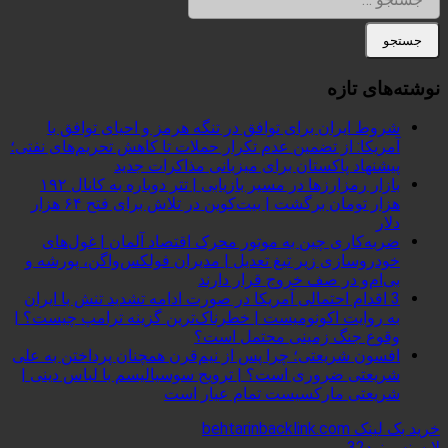
نوشته‌های تازه
شروط ایران برای توافق در تنگه هرمز و احیای توافق با
آمریکا: از تضمین عدم تکرار حملات تا کاهش تحریم‌های نفتی؛
پیشنهاد پاکستان برای میزبانی مذاکرات جدید
بازار رمزارزها در مسیر بازیابی | تتر دوباره به کانال ۱۹۲
هزار تومان برگشت | بیت‌کوین در تلاش برای فتح ۶۴ هزار
دلار
ضربه‌کاری چین به موتور محرک اقتصاد آلمان | غول‌های
خودروسازی زیر تیغ تعدیل | مدیران فولکس‌واگن، پورشه و
بی‌ام‌و در صف خروج قرار دارند
3 اقدام احتمالی آمریکا در صورت ادامه تشدید تنش با ایران
به روایت اکونومیست | خطرناک‌ترین گزینه ترامپ چیست؟ |
وقوع جنگ زمینی محتمل است؟
افسون شریعتی؛ چرا پس از نیم‌قرن همچنان پرداختن به علی
شریعتی ضروری است؟ | ترویج سوسیالیسم با لباس دینی |
شریعتی مارکسیست تمام عیار است
خرید بک لینک behtarinbacklink.com
لایسنس نود32