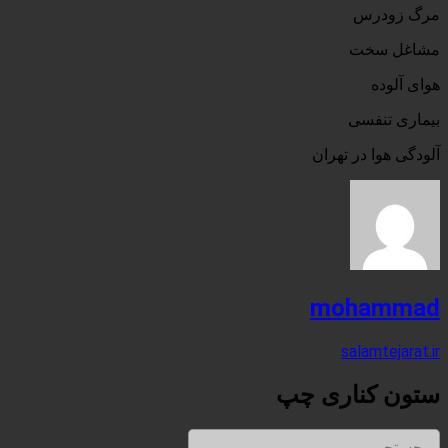
مرگ زودرس
مشاغل سخت
هوای آلوده
بیماری تنفسی
آلودگی هوا در تهران
mohammad
salamtejarat.ir
ستون کناری چپ
جستجو برای: