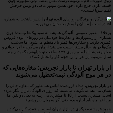
روی صورت، آدم نمی‌تونه درست نفس بکشه. ولی مجبورم چون
قسط دارم، خرج دارم، خود همین موتور ماهی دو تومن خرجش
نکنم سرپا نیست.»
برخلاف تصور عمومی، آلودگی همیشه به سود پیک‌ها نیست؛ چون
بسیاری از رستوران‌ها و مغازه‌ها خودشان در روزهای آلوده فروش
کمتری دارند، و سفارش‌ها کمتر یا نامنظم می‌شود. اما سلامت
پیک‌ها در هر حال بیشتر آسیب می‌بیند؛ آرمان می‌گوید:« الان جوانم و
معلوم نمیشه اما منم روزی ۷–۸ ساعت تو خیابونم.مگه بدنم چند
سال می‌تونه این هوا و این حجم کار را تحمل کنه؟»
از بازار تهران تا بازار تجریش؛ مغازه‌هایی که
در هر موج آلودگی نیمه‌تعطیل می‌شوند
در بازار تجریش، «ندا» فروشنده لباس همانطور که مغازه خالی را
نشان می‌دهد می‌گوید:« می‌بینید که، روزای آلودگی بازار انگار مرده‌
است. مشتری نیست. از 10 تا مشتری می‌رسه به یکی دو نفر. اما
من آخر ماه باید اجاره بدم حتی اگر یه ریال نفروشم.»
حمید فروشنده دیگری در بازار تهران است، او عمده کار می‌کند و