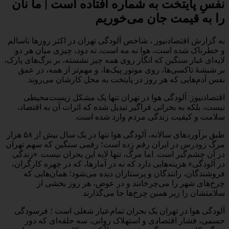
نفسِ پایتخت به شماره افتاده است | ما نان
را به قیمت جان می‌خوریم
به گزارش اقتصادنیوز ، شاخص آلودگی تهران در اکثر روزها ناسالم
و خطرناک شده است، هوا نه مه است، نه دود، چیزی میان هر دو:
لایه‌ای غبار سنگین که انگار روی همه چیز نشسته، بر برگ‌های پارک،
بر شیشهٔ تاکسی‌ها، روی موتور پیک‌ها، و مهم‌تر از همه، در عمق
نفس آدم‌هایی که هر روز در پایتخت به محل کارشان می‌روند.
اقتصادنیوز: آلودگی هوا در تهران تنها یک مشکل زیست‌محیطی
نیست، بلکه به بحرانی فراگیر تبدیل شده که اثرات آن به اقتصاد،
سلامت و کیفیت زندگی مردم وارد شده است.
طبق برآوردهای سالانه، آلودگی هوا تنها در یک سال بیش از ۵۸ هزار
مرگ زودرس در ایران رقم زده است؛ رقمی سنگین که سهم تهران
در آن چشم‌گیر است. اما مرگ، تنها لایه این بحران نیست. «زندگی
در آلودگی» هزینه‌هایی دارد که نه در آمارها، که در چهره کارگران،
فروشندگان، رانندگان و پرستاران دیده می‌شود؛ همان‌هایی که
چرخ‌های شهر را می‌چرخانند و در عوض، هر روز بخشی از
سلامتشان را زیر همین چرخ‌ها جا می‌گذارند.
آلودگی هوا در تهران یک بحران تمام‌عیار شغلی است ؛ فرسودگی
جسمی، فشار اقتصادی و استهلاک روانی، سه حلقه‌ای که دور