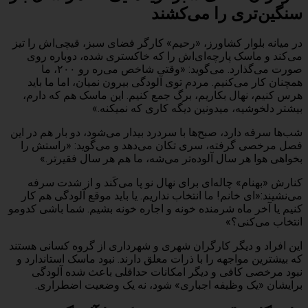
سنگین‌تری را می‌کشند
در میانه بلوار کشاورز، «رحیم» کارگر فضای سبز، قیچی‌اش را تیز
می‌کند و ماسک پارچه‌ای‌اش را که خاکستری شده، دوباره روی
صورت می‌گذارد. می‌گوید: «وقتی شاخص می‌ره رو ۲۰۰، ما
همچنان کار می‌کنیم. مردم توی آلودگی بیرون نمیان، اما ما باید
هرس کنیم، نهال بکاریم، برگ جمع کنیم. این ماسک هم که دارم،
بیشتر دلخوشیه، میدونین دیگه کاری که نمیکنه.»
شب‌ها سرفه دارد، صبح‌ها با سردرد بیدار می‌شود، دو بار هم در این
فصل مرخصی گرفته، سری تکان می‌دهد و می‌گوید: «راستش را
بخواهی هوا هر سال آلوده‌تر می‌شه، ما هم هر سال فقیرتر.»
کنارش «بهنام» چاله‌ای برای نهال نو پا می‌کَند و از شدت سرفه
می‌نشیند:«ای خانم! ما انتخاب نداریم. یا باید موقع آلودگی هم کار
کنیم یا آخر ماه شرمنده خونه و اجاره خونه بشیم. شما باشی کدومو
انتخاب می‌کنی؟»
این‌ افراد و دیگر کارگران شهری و شهرداری از گروه کسانی هستند
که بیشترین مواجهه را با ذرات معلق دارند. نبود ماسک استاندارد و
نبود مرخصی کافی و دیگر امکانات حداقلی باعث شده آلودگی
برایشان «یک وظیفه اجباری» شود، نه یک وضعیت اضطراری.