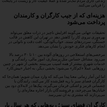
زندگی کاری مردم تنگ‌تر شده و عملاً کیفیت کار و زیست در پایتخت
را قربانی می‌کنند.
هزینه‌ای که از جیب کارگران و کارمندان
پرداخت می‌شود
تحقیقات جهانی می‌گویند افزایش ناچیز در ذرات معلق می‌تواند
بهره‌وری نیروی کار را کاهش دهد. در تهران این کاهش در قالب
خستگی، سردردهای ممتد، خواب‌آلودگی، افت دقت و ناتوانی در
انجام کارهای فکری خودش را نشان می‌دهد.
مرخصی‌های استعلاجی در روزهای آلوده بین ۱۰ تا ۳۰ درصد بالا
می‌رود. مشاغل حساس مثل پرستاری، امور مالی، رانندگی و
خدمات شهری بیشتر از همه آسیب می‌بینند. بخشی از شهر در چنین
روزهایی عملاً «کم‌کار» می‌شود؛ بخشی دیگر، به اجبار «بیش‌کار».
اما این آمار زمانی معنا پیدا می‌کند که وارد میدان شویم؛ همان‌جا که
کارگران فضای سبز با ریه قفل‌شده کار می‌کنند، رانندگان با
چشمانی قرمز و اشکی فرمان می‌گیرند، پیک‌ها در لابه‌لای دود بین
خیابان‌ها می‌چرخند، و فروشندگان بازار اجاره‌ مغازه‌ای را
می‌پردازند که مشتری به آن نمی‌رسد.
کارگران فضای سبز؛ ریه‌هایی که هر سال بار