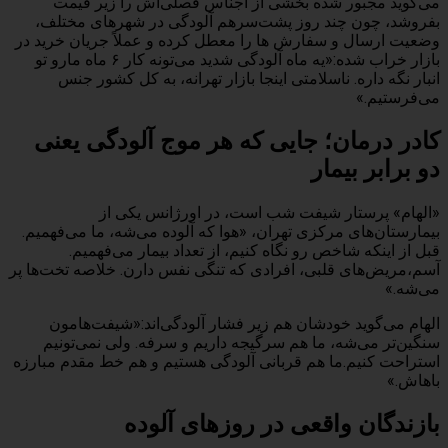
می‌گوید مجبور شده بخشی از اجناس فصلی‌اش را زیر قیمت
بفروشد، چون چند روز پشت‌سرهم آلودگی در شهرهای مختلف،
وضعیت ارسال و سفارش ها را معطل کرده و عملاً جریان خرید در
بازار خراب شده:«یه ماه آلودگی شدید می‌تونه کار ۶ ماه مارو تو
انبار نگه داره. ناسلامتی اینجا بازار تهرانه، به کل کشور جنس
می‌فرستیم.»
کادر درمان؛ جایی که هر موج آلودگی یعنی
دو برابر بیمار
«الهام» پرستار شیفت شب است، در اورژانس یکی از
بیمارستان‌های مرکزی تهران، «هوا که آلوده می‌شه، ما می‌فهمیم.
قبل از اینکه شاخص رو نگاه کنیم، از تعداد بیمار می‌فهمیم.
آسم،مریض‌های قلبی، افرادی که تنگی نفس دارن. خلاصه تخت‌ها پر
می‌شه.»
الهام می‌گوید خودشان هم زیر فشار آلودگی‌اند:«شیفت‌هامون
سنگین‌تر می‌شه، ما هم سرگیجه داریم و سرفه. ولی نمی‌تونیم
استراحت کنیم.ما هم قربانی آلودگی هستیم و هم خط مقدم مبارزه
باهاش.»
بازندگان واقعی در روزهای آلوده