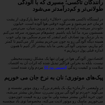
رانندگان تاکسی؛ مسیری که با آلودگی
طولانی‌تر و کم‌درآمدتر می‌شود
در ایستگاه تاکسی هفت‌تیر، «جلال» راننده خط پارک‌وی، از پشت
فرمان خم می‌شود و می‌گوید:«وقتی هوا آلوده ا‌ست، خیابون
خلوت‌تر می‌شه درآمد هم نصف. مردم بیرون نمیان، می‌ترسن
نفسشون ببره. ما اما باید باشیم. چشم‌هام می‌سوزه، سرفه می‌کنم.
یه بار نزدیک بود تصادف کنم اینقدر که سرم سنگین بود ولی خوب
همینه دیگه آلودگی رو به جون می‌خریم بیشتر کار می‌کنیم تا کمتر
کم بیاریم، میدونی آلودگی یعنی ما باید بیشتر کار کنیم تا همون
اندازه قبلی پول دربیاریم.»
اقتصادنیوز: آلودگی هوا در تهران تنها یک مشکل زیست‌محیطی
نیست، بلکه به بحرانی فراگیر تبدیل شده که اثرات آن به اقتصاد،
سلامت و کیفیت زندگی
لایسنس نود 32
مردم وارد شده است.
پیک‌های موتوری؛ نان به نرخ جان می ‌خوریم
در ولیعصر، «آرمان» پیک یک پلتفرم بزرگ، روی موتور نشسته و
می‌گوید: «مردم تو آلودگی بیرون نمی‌رن، سفارش بیشتر می‌شه،
چون خرید آنلاین بیشتر میشه ولی ما نون رو به قیمت جون‌مون
می‌خوریم. ماسک رو موتور اذیت می‌کنه، مخصوصا توی باد میچسبه