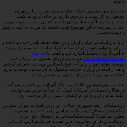
نداریم.
تخت روانچی همچنین با بیان اینکه مرحوم پدرم در بازار تهران
مشغول به کار بودند و مرحوم مادرم نیز خانه‌دار بودند، گفت:
مرحوم مادرم تاکید بسیار زیادی داشتند که من مدرسه خوب بروم و
حتی در مدرسه به این موضوع توجه داشتند که من با چه کسی رفیق
و دوست هستم.
او با بیان اینکه در خیابان ایران و در محله «سقا باشی» به دنیا آمده و
دوران نوجوانی خود را در آن محله گذرانده است به موضوع سفرش
به آمریکا برای تحصیل اشاره کرد و گفت: با
بک لینک
behtarinbacklink.com
هزینه پدرم برای تحصیل به آمریکا رفتم ،
بورسیه دولتی نبودم و در آنجا فوق لیسانس مهندسی عمران گرفتم
و بعد از اینکه در وزارت خارجه مشغول به کار شدم با توجه به نیازی
که احساس می کردم در این حوزه نیز تحصیل کردم .
تخت روانچی همچنین با اشاره به چگونگی آشنایی با همسرش گفت:
در هنگام تحصیل در آمریکا با ایشان که در آنجا درس می‌خواندند
،آشنا شدم و ازدواج کردم. ایشان دستی در کار ترجمه دارد.
این دیپلمات ارشد جمهوری اسلامی ایران در پاسخ به سوالی مبنی بر
اینکه چقدر مسائل دیپلماتیک و سیاسی را در خانه و با همسرش
مطرح می‌کند ؟ گفت: دیپلمات‌ها در بیان مسائل حتی برای
نزدیکانشان دارای معذوریت هایی هستند چنانکه هنگامی که ما در
سال ۱۳۹۲ برای گفتگو با آمریکایی ها عازم مسقط بودیم من به