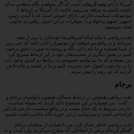
آمریکا دارای پیچیدگی‌هایی است که اگر بخواهیم نگاه سطحی به آن
داشته باشیم به بیراهه می‌رویم ،ادامه داد: آمریکا در ارتباط با
موضوعات سیاست خارجی دارای اصولی است که با آمدن رئیس
جمهور جمهوری‌خواه و یا دموکرات در این اصول راهبردی تفاوتی
ایجاد نمی‌شود.
تخت روانچی با بیان اینکه آمریکایی‌ها خودشان را برتر از بقیه
می‌دانند و در واقع می‌خواهند این موضوع را ثابت کنند که «من برتر
از شما هستم» و ما باید با این نگاه و روحیه به صورت دقیق برخورد
کنیم در بخش دیگری از صحبت‌های خود در این ارتباط تصریح کرد:
من معتقدم که ما می‌توانیم خصومتی در روابط دو کشور وجود دارد
را در چارچوب اصول خود مدیریت کنیم و ما در قضیه برجام تلاش
کردیم که این روند را پیش ببریم .
برجام
تخت روانچی همچنین در ارتباط مسائلی همچون دلواپسان برجام و
… گفت : من همواره بر این موضوع تاکید کردم که مقوله سیاست
خارجی مربوط به یک جناح نیست و در واقع سیاست خارجی یک امر
فراجناحی است و نمی‌توانیم در این حوزه نگاه جناحی داشته باشیم.
تخت روانچی خاطر نشان کرد: من با تعدادی از منتقدان برجام
گفتگو کرده‌ام برخی از انتقاداتی که مطرح می‌کردند وارد است و به