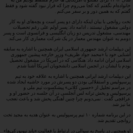
خانواده‌ام نگفتم که کجا می‌روم چرا که قرار نبود گفته شود و فقط
گفتم که به همین دور و بر سفر می‌کنم .
تخت روانچی با بیان اینکه دارای دو پسر است و بچه‌های او به کار
دولتی مشغول نیستند ، ادامه داد: پسر اولم علی رغم تحصیلات
مهندسی، مشغول تدریس دو زبان انگلیسی و فرانسوی است و پسر
دومم به عنوان مهندس معمار در یک شرکت معماری کار می‌کند.
این دیپلمات ارشد جمهوری اسلامی ایران همچنین با اشاره به سابقه
آشنایی خود با «محمد جواد ظریف» وزیر خارجه پیشین جمهوری
اسلامی ایران ادامه داد: هنگامی که در آمریکا در مشغول تحصیل
بودم با ایشان در انجمن اسلامی دانشجویان آمریکا آشنا شدم.
این دیپلمات ارشد ایرانی همچنین با اشاره به علاقه خود به تیم
پرسپولیس و استقلالی بودن دو پسرش در مورد حاشیه ایجاد شده
در مراسم تجلیل از «حسین کلانی» پیشکسوت تیم ملی و
پرسپولیس و پخش ترانه لس آنجلسی در آن جلسه در حضور او و
عراقچی گفت : نمی‌دونم چرا چنین آهنگی پخش شد و باعث تعجب
ما نیز شد.
در این برنامه شماره ۱۰ تیم پرسپولیس به عنوان هدیه به مجید تخت
روانچی تقدیم شد.
او همچنین در پاسخ به سوالی در ارتباط با فعالیت «باند نیویورکی‌ها»