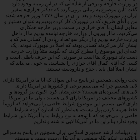
در وزارت خارجه و برخی از شایعاتی که در این زمینه وجود دارد،
گفت : این موضوع به زمانی برمی‌گردد که «دکتر خرازی» سفیر
ایران در نیویورک بودند و بعد از آن در سال ۱۳۷۶ وزیر خارجه شدند
من و آقای ظریف که در نیویورک کار کرده بودیم به عنوان دستیار و
معاون ایشان با آقای خرازی در سمت وزیر خارجه همکاری
می‌کردیم، ما از بیرون از وزارت خارجه نیامده بودیم ما از داخل
وزارت خارجه بودیم و از دیگر سو تعداد زیادی از کسانی هم که با
ایشان کار می‌کردند کسانی بودند که اصلاً در نیویورک نبودند . یک
عده‌ای این موضوع را مطرح کردند که بگویند مثلاً وزارت خارجه
دست باند نیویورکی‌ها است در صورتی که این حرف باطلی است و
کسی که آقای کمال آقای خرازی را بشناسد، به خوبی می‌داند که
ایشان اصلاً اهل باند ، جناح و دارودسته نیستند.
تخت روانچی همچنین در پاسخ به این سوال که آیا ما در آمریکا دارای
لابی هستیم چرا که می‌بینیم برخی از کشورها در آمریکا دارای
لابی‌های گسترده‌ای هستند؟ خاطرنشان کرد: اکنون نیز گروه‌ها و
کشورهای مختلف در آمریکا دارای لابی هستند ، ولی ما در آمریکا
دارای لابی نیستیم. این موضوع شرایط خاصی را می‌خواهد که لزوماً
فقط هزینه کردن پول نیست، همانطور که اشاره کردم شرایط
خاصی را می‌خواهد که با توجه به نوع روابط ما با آمریکا ،این شرایط
وجود ندارد بنابراین ما در آمریکا لابی نداشته و نداریم.
این دیپلمات ارشد جمهوری اسلامی ایران همچنین در پاسخ به سوالی
با تاکید بر اینکه نگاه سطحی به آمریکا درست نیست و سیستم