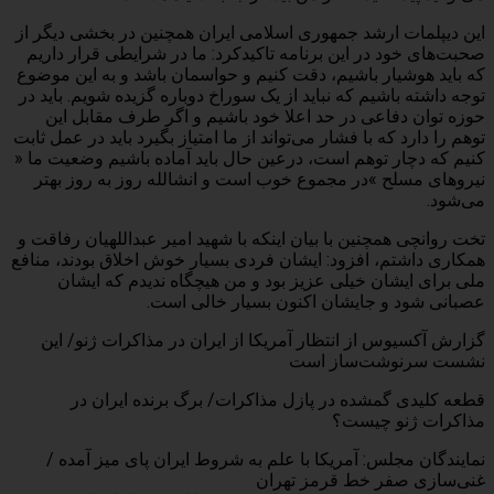
این دیپلمات ارشد جمهوری اسلامی ایران همچنین در بخشی دیگر از
صحبت‌های خود در این برنامه تاکیدکرد: ما در شرایطی قرار داریم
که باید هوشیار باشیم، دقت کنیم و حواسمان باشد و به این موضوع
توجه داشته باشیم که نباید از یک سوراخ دوباره گزیده شویم. باید در
حوزه توان دفاعی در حد اعلا خود باشیم و اگر طرف مقابل این
توهم را دارد که با فشار می‌تواند از ما امتیاز بگیرد باید در عمل ثابت
کنیم که دچار توهم است، درعین حال باید آماده باشیم وضعیت ما «
نیروهای مسلح »در مجموع خوب است و انشالله روز به روز بهتر
می‌شود.
تخت روانچی همچنین با بیان اینکه با شهید امیر عبداللهیان رفاقت و
همکاری داشتم، افزود: ایشان فردی بسیار خوش اخلاق بودند، منافع
ملی برای ایشان خیلی عزیز بود و من هیچگاه ندیدم که ایشان
عصبانی شود و جایشان اکنون بسیار خالی است.
گزارش آکسیوس از انتظار آمریکا از ایران در مذاکرات ژنو/ این
نشست سرنوشت‌ساز است
قطعه کلیدی گمشده در پازل مذاکرات/ برگ برنده ایران در
مذاکرات ژنو چیست؟
نمایندگان مجلس: آمریکا با علم به شروط ایران پای میز آمده /
غنی‌سازی صفر خط قرمز تهران