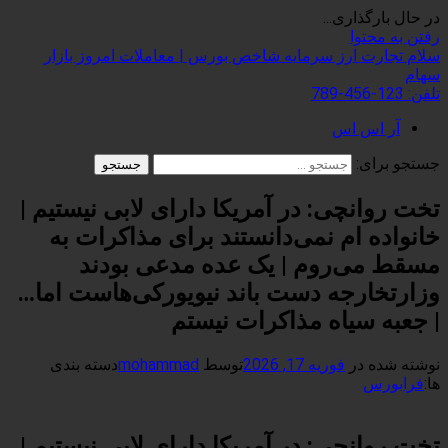
در حال بارگذاری...
رفتن به محتوا
سلام تجارت
ارز سرمایه شاخص بورس | معاملات امروز بازار
سهام
تلفن:
123-456-789
آر اس اس
جستجو برای:
تخت روانچی: در آمریکا دارای لابی نیستیم |
خانواده ام نمی‌دانستند برای مذاکرات به
مسقط می‌روم | یک عده مدعی بودند
وزارتخارجه دست باند نیویورکی‌هاست اما…
| جعبه سیاه مذاکرات نیستم
نوشته شده در
فوریه 17, 2026
توسط
mohammad
دسته بندی
ها:
فرابورس
تخت روانچی: در آمریکا دارای لابی نیستیم |