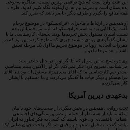
این علت وارد است که هیچ توافقی بهترین نیست . مذاکره به نوعی
بده بستان است و نمی‌توانیم به آن اینگونه نگاه کنیم که یک طرف
همه منافع را بگیرد و طرف دیگر حاضر باشد که ضرر کند.
او همچنین در ارتباط با ماجرای «فرانچسکو» در موضوع برجام
گفت: یک آقایی بود به اسم فرانچسکو که البته من فامیلش یادم
نیست ایشان مسئول بخش تحریم‌ها بودند بچه‌های کارشناسی ما با
ایشان گفتگوهای زیادی داشتند چیزی که مطرح کردند این بود که در
مقررات اتحادیه اروپا در موضوع تحریم ها اول یک مرحله تعلیق
باشد و بعد مرحله لغو و..
وی در پاسخ به این سوال که آیا اگر او را در حال حاضر ببیند
می‌شناسد، تصریح کرد: فکر نمی‌کنم اگر او را اکنون ببینم بشناسم،
بیشتر تیم کارشناسی ما که آقای بعیدی‌نژاد مسئول آن بودند با آقای
فرانچسکو و دیگر هیات ها گفتگو می‌کردند و ما مستقیم با ایشان
کار نمی‌کردیم.
بدعهدی دیرین آمریکا
تخت روانچی همچنین در بخش دیگری از صحبت‌های خود با بیان
اینکه ما باید از همه نظر از جمله از نظر پیوستگی‌های اجتماعی
،نظامی ،اقتصادی و… قوی باشیم که کسی به فکر تجاوز به ایران
نباشد گفت : به قول شاعر «برو قوی شو اگر راحت جهان طلبی /که