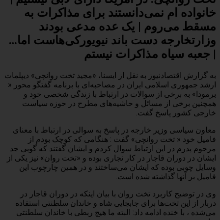
خانواده ام نمی‌دانستند برای مذاکرات به
مسقط می‌روم | یک عده مدعی بودند
وزارتخارجه دست باند نیویورکی‌هاست اما…
| جعبه سیاه مذاکرات نیستم
به گزارش اقتصادنیوز به نقل از ایسنا، «مجید تخت روانچی» دیپلمات
ارشد جمهوری اسلامی ایران در مصاحبه‌ای با برنامه گفتگو محور «
برمودا» به برخی از سوالات در ارتباط با زندگی شخصی خود و
همچنین برخی از مسائل و حاشیه‌های مطرح در حوزه سیاست
خارجی کشور پاسخ گفت.
معاون سیاسی وزیر خارجه در پاسخ به سوالی در ارتباط با معنای
فامیل خود « تخت روانچی» گفت : هنگامی که کوچک بودم از
مرحوم پدرم در این ارتباط سوال کردم و ایشان گفتند که گویی جد
ایشان در دوران قاجار در کار نجاری بوده و «تخت روان» نیز یکی از
وسایل چوبی بوده که ایشان می‌ساختند و در همین چارچوب این
فامیل بر آنها گذاشته شده است.
وی در توضیح کاربرد تخت روان با بیان اینکه در دوران قاجار در
دربار از این تخت‌ها برای جابجایی شاه و خاندان سلطنتی استفاده
می‌شده ، با خنده ادامه داد: البته ما هیچ ربطی با خاندان سلطنتی