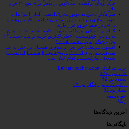
هزار تومان برگشت | بیت‌کوین در تلاش برای فتح ۶۴ هزار
دلار
ضربه‌کاری چین به موتور محرک اقتصاد آلمان | غول‌های
خودروسازی زیر تیغ تعدیل | مدیران فولکس‌واگن، پورشه و
بی‌ام‌و در صف خروج قرار دارند
3 اقدام احتمالی آمریکا در صورت ادامه تشدید تنش با ایران
به روایت اکونومیست | خطرناک‌ترین گزینه ترامپ چیست؟ |
وقوع جنگ زمینی محتمل است؟
افسون شریعتی؛ چرا پس از نیم‌قرن همچنان پرداختن به علی
شریعتی ضروری است؟ | ترویج سوسیالیسم با لباس دینی |
شریعتی مارکسیست تمام عیار است
خرید بک لینک behtarinbacklink.com
لایسنس نود32
پسورد نود 32
اوکلی لایسنس رایگان نود 32
همیار نود 32
بهترین سئو
رایگان
آخرین دیدگاه‌ها
بایگانی‌ها