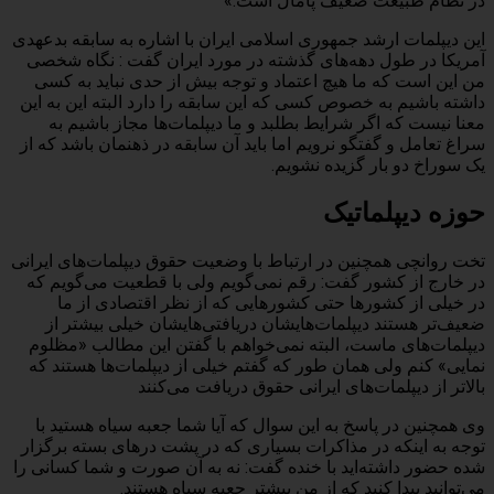
در نظام طبیعت ضعیف پامال است.»
این دیپلمات ارشد جمهوری اسلامی ایران با اشاره به سابقه بدعهدی
آمریکا در طول دهه‌های گذشته در مورد ایران گفت : نگاه شخصی
من این است که ما هیچ اعتماد و توجه بیش از حدی نباید به کسی
داشته باشیم به خصوص کسی که این سابقه را دارد البته این به این
معنا نیست که اگر شرایط بطلبد و ما دیپلمات‌ها مجاز باشیم به
سراغ تعامل و گفتگو نرویم اما باید آن سابقه در ذهنمان باشد که از
یک سوراخ دو بار گزیده نشویم.
حوزه دیپلماتیک
تخت روانچی همچنین در ارتباط با وضعیت حقوق دیپلمات‌های ایرانی
در خارج از کشور گفت: رقم نمی‌گویم ولی با قطعیت می‌گویم که
در خیلی از کشورها حتی کشورهایی که از نظر اقتصادی از ما
ضعیف‌تر هستند دیپلمات‌هایشان دریافتی‌هایشان خیلی بیشتر از
دیپلمات‌های ماست، البته نمی‌خواهم با گفتن این مطالب «مظلوم
نمایی» کنم ولی همان طور که گفتم خیلی از دیپلمات‌ها هستند که
بالاتر از دیپلمات‌های ایرانی حقوق دریافت می‌کنند
وی همچنین در پاسخ به این سوال که آیا شما جعبه سیاه هستید با
توجه به اینکه در مذاکرات بسیاری که در پشت درهای بسته برگزار
شده حضور داشته‌اید با خنده گفت: نه به آن صورت و شما کسانی را
می‌توانید پیدا کنید که از من بیشتر جعبه سیاه‌ هستند.