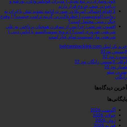
خودروسازی زیر تیغ تعدیل | مدیران فولکس‌واگن، پورشه و
بی‌ام‌و در صف خروج قرار دارند
3 اقدام احتمالی آمریکا در صورت ادامه تشدید تنش با ایران به
روایت اکونومیست | خطرناک‌ترین گزینه ترامپ چیست؟ | وقوع
جنگ زمینی محتمل است؟
افسون شریعتی؛ چرا پس از نیم‌قرن همچنان پرداختن به علی
شریعتی ضروری است؟ | ترویج سوسیالیسم با لباس دینی |
شریعتی مارکسیست تمام عیار است
خرید بک لینک behtarinbacklink.com
لایسنس نود32
پسورد نود 32
اوکلی لایسنس رایگان نود 32
همیار نود 32
بهترین سئو
رایگان
آخرین دیدگاه‌ها
بایگانی‌ها
آگوست 2026
جولای 2026
ژوئن 2026
فوریه 2026