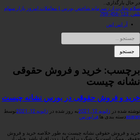
در حال بارگذاری...
فتن
سلام تجارت
ارز سرمایه شاخص بورس | معاملات امروز بازار سهام
ه
تلفن:
123-456-789
حتوا
آر اس اس
ستجو برای:
برچسب:
خرید و فروش حقوقی
نشانه چیست
خرید و فروش حقوقی در بورس نشانه چیست
نوشته شده در
ژانویه 12, 2021
به روز شده در
ژانویه 12, 2021
توسط
asaran
دسته بندی ها:
فرابورس
خرید و فروش حقوقی نشانه چیست به طور خلاصه خرید و فروش
حقوقی ممکن است یک شگرد برای گول زدن افراد باشد. خیلی از