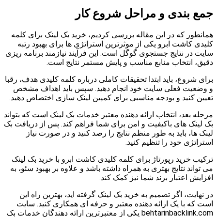
جمع بندی و مراحل شروع کار
همانطور که در این مقاله بررسی کردیم، خرید بک لینک برای کلمه
کلیدی کاشت ابرو یکی از موثرترین استراتژی ها برای بهبود رتبه
سایت در نتایج جستجوی گوگل است. این فرآیند نیازمند برنامه ریزی
دقیق، انتخاب منابع مناسب و پایش مستمر نتایج است.
برای شروع، باید ابتدا تحقیقات کاملی درباره کلمه کلیدی هدف، رقبا
و وضعیت فعلی سایت خود انجام دهید. سپس باید اهداف مشخص
تعیین کنید و بودجه مناسبی برای کمپین لینک سازی اختصاص دهید.
مرحله بعد، انتخاب ارائه دهنده معتبر خدمات بک لینک است که بتواند
بک لینک های باکیفیت و امن برای شما فراهم کند. پس از دریافت بک
لینک ها، باید به طور منظم نتایج را رصد کنید و در صورت نیاز
استراتژی خود را تنظیم کنید.
ترکیب خرید رپورتاژ برای کلمه کلیدی کاشت ابرو با خرید بک لینک
می تواند نتایج بهتری به همراه داشته باشد و علاوه بر بهبود سئو، به
افزایش اعتبار برند شما نیز کمک کند.
در نهایت، اگر تصمیم به خرید بک لینک گرفته اید، بهترین راه این
است که با یک ارائه دهنده معتبر و حرفه ای همکاری کنید. سایت
behtarinbacklink.com یکی از معتبرترین ارائه دهندگان خدمات بک