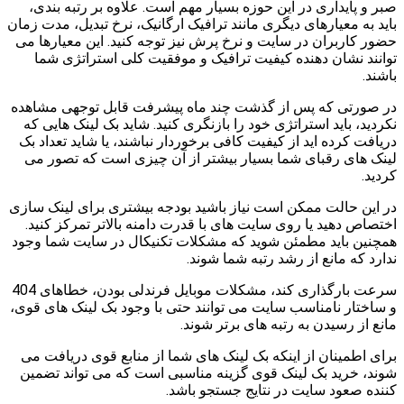
صبر و پایداری در این حوزه بسیار مهم است. علاوه بر رتبه بندی،
باید به معیارهای دیگری مانند ترافیک ارگانیک، نرخ تبدیل، مدت زمان
حضور کاربران در سایت و نرخ پرش نیز توجه کنید. این معیارها می
توانند نشان دهنده کیفیت ترافیک و موفقیت کلی استراتژی شما
باشند.
در صورتی که پس از گذشت چند ماه پیشرفت قابل توجهی مشاهده
نکردید، باید استراتژی خود را بازنگری کنید. شاید بک لینک هایی که
دریافت کرده اید از کیفیت کافی برخوردار نباشند، یا شاید تعداد بک
لینک های رقبای شما بسیار بیشتر از آن چیزی است که تصور می
کردید.
در این حالت ممکن است نیاز باشید بودجه بیشتری برای لینک سازی
اختصاص دهید یا روی سایت های با قدرت دامنه بالاتر تمرکز کنید.
همچنین باید مطمئن شوید که مشکلات تکنیکال در سایت شما وجود
ندارد که مانع از رشد رتبه شما شوند.
سرعت بارگذاری کند، مشکلات موبایل فرندلی بودن، خطاهای 404
و ساختار نامناسب سایت می توانند حتی با وجود بک لینک های قوی،
مانع از رسیدن به رتبه های برتر شوند.
برای اطمینان از اینکه بک لینک های شما از منابع قوی دریافت می
شوند، خرید بک لینک قوی گزینه مناسبی است که می تواند تضمین
کننده صعود سایت در نتایج جستجو باشد.