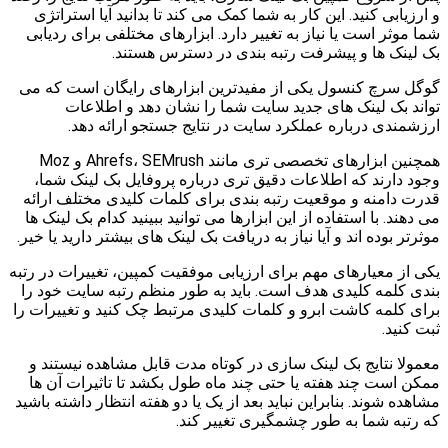
و ارزیابی کنید. این کار به شما کمک می کند تا بدانید آیا استراتژی
شما موثر است یا نیاز به تغییر دارد. ابزارهای مختلفی برای ردیابی
بک لینک ها و پیشرفت رتبه بندی در دسترس هستند.
گوگل سرچ کنسول یکی از مفیدترین ابزارهای رایگان است که می
تواند بک لینک های جدید سایت شما را نشان دهد و اطلاعات
ارزشمندی درباره عملکرد سایت در نتایج جستجو ارائه دهد.
همچنین ابزارهای تخصصی تری مانند Ahrefs، SEMrush و Moz
وجود دارند که اطلاعات دقیق تری درباره پروفایل بک لینک شما،
قدرت دامنه و موقعیت رتبه بندی برای کلمات کلیدی مختلف ارائه
می دهند. با استفاده از این ابزارها می توانید ببینید کدام بک لینک ها
موثرتر بوده اند و آیا نیاز به دریافت بک لینک های بیشتر دارید یا خیر.
یکی از معیارهای مهم برای ارزیابی موفقیت کمپین، تغییرات در رتبه
بندی کلمه کلیدی هدف است. باید به طور منظم رتبه سایت خود را
برای کلمه کاشت ابرو و کلمات کلیدی مرتبط چک کنید و تغییرات را
ثبت کنید.
معمولا نتایج بک لینک سازی در کوتاه مدت قابل مشاهده نیستند و
ممکن است چند هفته یا حتی چند ماه طول بکشد تا تاثیرات آن ها
مشاهده شوند. بنابراین نباید بعد از یک یا دو هفته انتظار داشته باشید
که رتبه شما به طور چشمگیری تغییر کند.