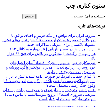
ستون کناری چپ
جستجو برای:
نوشته‌های تازه
شروط ایران برای توافق در تنگه هرمز و احیای توافق با
آمریکا: از تضمین عدم تکرار حملات تا کاهش تحریم‌های نفتی؛
پیشنهاد پاکستان برای میزبانی مذاکرات جدید
بازار رمزارزها در مسیر بازیابی | تتر دوباره به کانال ۱۹۲
هزار تومان برگشت | بیت‌کوین در تلاش برای فتح ۶۴ هزار
دلار
ضربه‌کاری چین به موتور محرک اقتصاد آلمان | غول‌های
خودروسازی زیر تیغ تعدیل | مدیران فولکس‌واگن، پورشه و
بی‌ام‌و در صف خروج قرار دارند
3 اقدام احتمالی آمریکا در صورت ادامه تشدید تنش با ایران
به روایت اکونومیست | خطرناک‌ترین گزینه ترامپ چیست؟ |
وقوع جنگ زمینی محتمل است؟
افسون شریعتی؛ چرا پس از نیم‌قرن همچنان پرداختن به علی
شریعتی ضروری است؟ | ترویج سوسیالیسم با لباس دینی |
شریعتی مارکسیست تمام عیار است