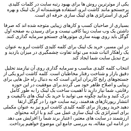
یکی از موثرترین روش ها برای بهبود رتبه سایت در کلمات کلیدی
پرجستجو مانند کاشت ابرو، استفاده هوشمندانه از بک لینک و بهره
گیری از استراتژی های لینک سازی حرفه ای است.
بسیاری از صاحبان کسب و کارهای زیبایی متوجه شده اند که صرفا
داشتن یک وب سایت زیبا کافی نیست و برای رسیدن به صفحه اول
گوگل باید روی بهینه سازی موتورهای جستجو سرمایه گذاری کنند.
در این مسیر، خرید بک لینک برای کلمه کلیدی کاشت ابرو به عنوان
یک راهکار اثبات شده می تواند تفاوت چشمگیری در میزان بازدید و
نرخ تبدیل سایت شما ایجاد کند.
انتخاب کلمه کلیدی مناسب و سرمایه گذاری روی آن نیازمند تحلیل
دقیق بازار و شناخت رفتار مخاطبان است. کلمه کاشت ابرو یکی از
جستجوهای رایج کاربران ایرانی است که به دنبال راه حل هایی برای
زیبایی و اصلاح ظاهر خود می گردند.برای موفقیت در این حوزه
رقابتی، شما نیاز دارید تا اهمیت ساخت بک لینک را به طور کامل
درک کنید و بدانید چگونه می توانید با خرید بک لینک های باکیفیت و
انتشار رپورتاژهای هدفمند، رتبه سایت خود را در گوگل ارتقا
دهید.خرید رپورتاژ برای کلمه کلیدی کاشت ابرو نیز به عنوان مکملی
برای استراتژی بک لینک سازی عمل می کند و با ارائه محتوای
ارزشمند در سایت های معتبر، اعتبار برند شما را افزایش می دهد.
در ادامه این مقاله، به بررسی جامع این موضوع خواهیم پرداخت.