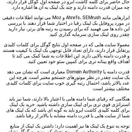
حال حاضر برای کلمه کاشت ابرو در صفحه اول گوگل قرار دارند،
چه میزان قدرت دامنه دارند و چند بک لینک به آن ها اشاره دارد.
ابزارهایی مانند Ahrefs، SEMrush و Moz می توانند اطلاعات دقیقی
در مورد پروفایل بک لینک رقبا در اختیار شما قرار دهند. با بررسی
این داده ها می فهمید که برای رسیدن به رتبه های برتر، نیاز دارید
چقدر روی لینک سازی سرمایه گذاری کنید.
معمولا سایت هایی که در صفحه اول نتایج گوگل برای کلمات کلیدی
پرتقابل قرار دارند، دارای تعداد قابل توجهی بک لینک با کیفیت هستند
و قدرت دامنه بالایی دارند. این اطلاعات به شما کمک می کند تا
اهداف واقع بینانه تری برای کمپین سئو خود تعیین کنید.
قدرت دامنه یا Domain Authority معیاری است که نشان می دهد
یک سایت چقدر در نظر موتورهای جستجو معتبر است. هرچه این
عدد بالاتر باشد، احتمال رتبه گیری خوب سایت برای کلمات کلیدی
مختلف بیشتر است.
هنگامی که رقبای شما دامنه هایی با اعتبار بالا دارند، شما نیز باید
استراتژی قوی تری برای لینک سازی داشته باشید. خرید بک لینک
برای کلمه کلیدی کاشت ابرو باید به گونه ای باشد که بک لینک های
شما از سایت هایی با قدرت دامنه مشابه یا بالاتر از رقبا باشد.
توجه به تنوع بک لینک ها نیز اهمیت دارد؛ داشتن بک لینک از منابع
مختلف و متنوع به جای تمرکز روی تعداد کم منبع، به گوگل نشان