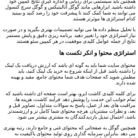
همچنین باید سیستمی برای ردیابی و اندازه گیری نتایج کمپین خود
داشته باشید. ابزارهایی مانند گوگل آنالیتیکس و گوگل سرچ کنسول
می توانند به شما کمک کنند تا پیشرفت خود را رصد کنید و ببینید
کدام استراتژی ها موثرتر هستند.
با تحلیل منظم داده ها می توانید تصمیمات بهتری بگیرید و در صورت
نیاز استراتژی خود را تغییر دهید. برنامه ریزی دقیق و پایش مستمر
نتایج از جمله عوامل کلیدی موفقیت در هر کمپین سئو هستند.
استراتژی محتوا و انکر تکست ها
محتوای سایت شما باید به گونه ای باشد که ارزش دریافت بک لینک
را داشته باشد. قبل از اینکه شروع به خرید بک لینک کنید، باید
مطمئن شوید که صفحات هدف شما محتوای جامع، مفید و بهینه
شده دارند.
برای کلمه کلیدی کاشت ابرو، بهتر است صفحه ای داشته باشید که
تمام جوانب این خدمت را پوشش دهد: فرآیند کاشت، هزینه ها،
مراقبت های بعد از عمل، پاسخ به سوالات متداول، تصاویر قبل و
بعد، و نظرات مشتریان. هرچه محتوای شما کامل تر و ارزشمندتر
باشد، احتمال تبدیل بازدیدکنندگان به مشتری بیشتر می شود.
همچنین گوگل به صفحاتی که محتوای غنی و جامع دارند، رتبه بهتری
می دهد. بنابراین سرمایه گذاری روی تولید محتوای باکیفیت به