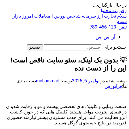
در حال بارگذاری...
رفتن به محتوا
سلام تجارت
ارز سرمایه شاخص بورس | معاملات امروز بازار
سهام
تلفن:
123-456-789
آر اس اس
جستجو برای:
💡 بدون بک لینک، سئو سایت ناقص است!
این را از دست نده
نوشته شده در
نوامبر 6, 2025
توسط
mohammad
دسته بندی
ها:
فرابورس
صنعت زیبایی و کلینیک های تخصصی پوست و مو با رقابت شدیدی
در فضای اینترنت مواجه هستند. کلینیک هایی که در حوزه کاشت
ابرو فعالیت می کنند، برای جذب مشتریان بیشتر نیازمند حضوری
قدرتمند در نتایج جستجوی گوگل هستند.